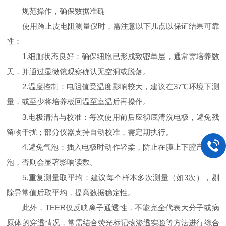
规范操作，确保数据准确
使用跨上皮电阻测量仪时，需注意以下几点以保证结果可靠
性：
1.细胞状态良好：确保细胞已形成致密单层，通常需培养数
天，并通过显微镜观察确认无空洞或脱落。
2.温度控制：电阻值受温度影响较大，建议在37℃环境下测
量，或至少将培养板回温至室温后再操作。
3.电极清洁与校准：每次使用前后应彻底清洗电极，避免残
留物干扰；部分仪器支持自动校准，需定期执行。
4.避免气泡：插入电极时动作轻柔，防止在膜上下腔产生气
泡，否则会显著影响读数。
5.重复测量取平均：建议每个样本多次测量（如3次），剔
除异常值后取平均，提高数据稳定性。
此外，TEER仅反映离子通透性，不能完全代表大分子或病
原体的穿透情况，常需结合荧光标记物渗透实验等方法进行综合