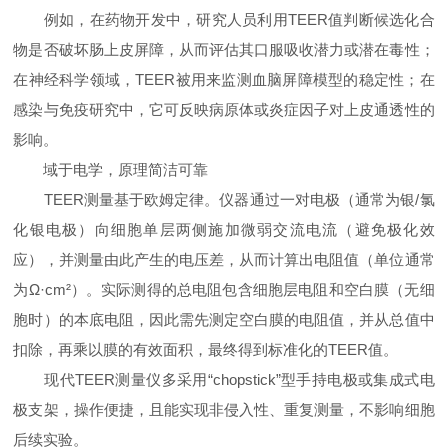
例如，在药物开发中，研究人员利用TEER值判断候选化合
物是否破坏肠上皮屏障，从而评估其口服吸收潜力或潜在毒性；
在神经科学领域，TEER被用来监测血脑屏障模型的稳定性；在
感染与免疫研究中，它可反映病原体或炎症因子对上皮通透性的
影响。
域于电学，原理简洁可靠
TEER测量基于欧姆定律。仪器通过一对电极（通常为银/氯
化银电极）向细胞单层两侧施加微弱交流电流（避免极化效
应），并测量由此产生的电压差，从而计算出电阻值（单位通常
为Ω·cm²）。实际测得的总电阻包含细胞层电阻和空白膜（无细
胞时）的本底电阻，因此需先测定空白膜的电阻值，并从总值中
扣除，再乘以膜的有效面积，最终得到标准化的TEER值。
现代TEER测量仪多采用“chopstick”型手持电极或集成式电
极支架，操作便捷，且能实现非侵入性、重复测量，不影响细胞
后续实验。