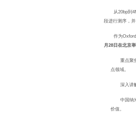
从20bp到
段进行测序，并
作为Oxfor
月28日
在
北京
举
重点聚
点领域。
深入讲解
中国纳
价值。