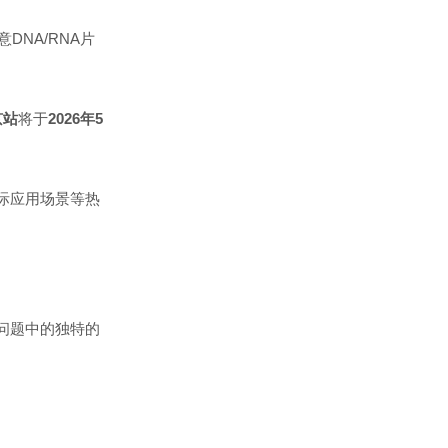
意DNA/RNA片
京站
将于
2026年5
际应用场景
等热
问题中的独特的