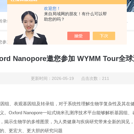
欢迎您！
来自局域网的朋友！有什么可以帮
助您的吗？
，超灵敏多重细胞因子检测，外泌体，微量热仪，分子互作仪，活细胞成像
e邀您参加 WYMM Tour全球巡回活动北京站
rd Nanopore邀您参加 WYMM Tou
更新时间：2026-05-19 点击次数：211
基因组、表观基因组及转录组，对于系统性理解生物学复杂性及其在
。Oxford Nanopore一站式纳米孔测序技术平台能够解析基因组
，揭示生物学的多维图景，为人类健康与疾病研究带来全新的洞见
的、更宏大、更大胆的研究问题