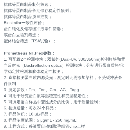
抗体等蛋白制品制剂筛选；
抗体等蛋白制品长期储存稳定性预测；
抗体等蛋白制品质量控制；
Biosimilar一致性评价；
蛋白纯化及储存缓冲液条件筛选；
膜蛋白去垢剂筛选；
配体结合筛选（TSA试验）；
Prometheus NT.Plex参数：
1. 可配置2个检测模块：双紫外(Dual-UV, 330/350nm)检测模块和背
向反射光（Backreflection optics）检测模块，分别进行蛋白质热/化
学稳定性检测和胶体稳定性检测；
2. 直接检测蛋白质内源荧光，测定时无需添加染料，不受缓冲液条
件限制；
3. 测定参数：Tm、Ton、Cm、ΔG、Tagg；
4. 可用于研究蛋白质等温稳定性和变温稳定性；
5. 可测定蛋白样品中变性成分的比例，用于质量控制；
6. 检测通量：每次24个样品；
7. 样品体积：10 μL/样品；
8. 样品浓度范围：5 μg/mL - 250 mg/mL;
9. 上样方式：移液臂自动抓取毛细管chip上样；