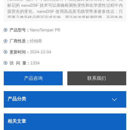
标记的 nanoDSF 技术可以准确检测热变性和化学变性过程中内
源荧光的变化。nanoDSF 使用高品质毛细管带来诸多优点：只
需要几微升样品即可完成实验，宽泛的浓度检测范围，不同条件
的样品可同时检测，并同步获得多种数据。同样适用于难于上样
的粘稠样品。
产品型号：
NanoTemper PR
厂商性质：
经销商
更新时间：
2024-12-04
访 问 量：
1334
产品咨询
联系我们
产品分类
相关文章