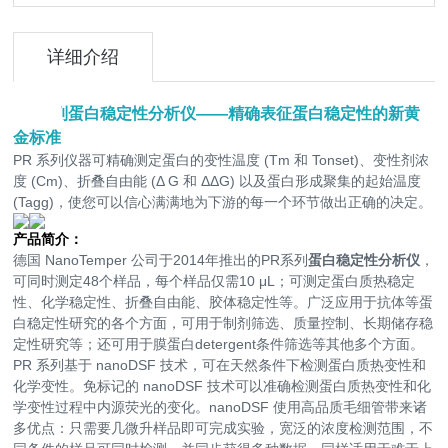
详细介绍
PR系列
蛋白稳定性分析仪
——
精确表征蛋白稳定性的新黄
金标准
PR 系列仪器可精确测定蛋白的变性温度 (T
m
和 T
onset
)、变性剂浓
度 (C
m
)、折叠自由能 (Δ G 和 ΔΔG) 以及蛋白形成聚集的起始温度
(T
agg
)，使您可以信心满满地为下游的每一个环节做出正确的决定。
产品简介：
德国 NanoTemper 公司于2014年推出的PR系列
蛋白稳定性分析仪
，
可同时测定48个样品，每个样品仅需10 μL；可测定蛋白质热稳定
性、化学稳定性、折叠自由能、胶体稳定性等。广泛应用于抗体等蛋
白稳定性研究的各个方面，可用于制剂筛选、质量控制、长期储存稳
定性研究等；还可用于膜蛋白detergent条件筛选等其他多个方面。
PR 系列基于 nanoDSF 技术，可在天然条件下检测蛋白质热变性和
化学变性。免标记的 nanoDSF 技术可以准确检测蛋白质热变性和化
学变性过程中内源荧光的变化。nanoDSF 使用高品质毛细管带来诸
多优点：只需要几微升样品即可完成实验，宽泛的浓度检测范围，不