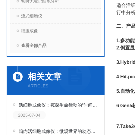
实时无标记细胞分析
适合活细
行中分
流式细胞仪
二、产
细胞成像
1.多功
查看全部产品
2.倒置
3.Hyb
相关文章
4.Hit-
ARTICLES
5.自动
活细胞成像仪：窥探生命律动的“时间之窗”
6.Ge
2025-07-04
7.Take
箱内活细胞成像仪：微观世界的动态记录者