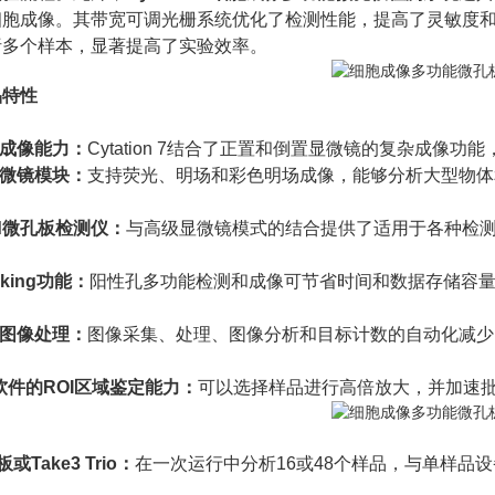
胞成像。其带宽可调光栅系统优化了检测性能，提高了灵敏度和特异性。支持T
析多个样本，显著提高了实验效率。
品特性
能成像能力：
Cytation 7结合了正置和倒置显微镜的复杂成
显微镜模块：
支持荧光、明场和彩色明场成像，能够分析大型物体
rid微孔板检测仪：
与高级显微镜模式的结合提供了适用于各种检
picking功能：
阳性孔多功能检测和成像可节省时间和数据存储容
化图像处理：
图像采集、处理、图像分析和目标计数的自动化减少
n5软件的ROI区域鉴定能力：
可以选择样品进行高倍放大，并加速批
3板或Take3 Trio：
在一次运行中分析16或48个样品，与单样品