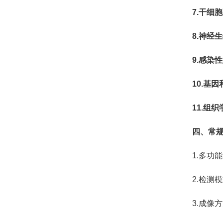
7.干细
8.神经
9.感染
10.基
11.组
四、常
1.多功
2.检测
3.成像