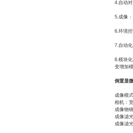
4.自动
5.成像
6.环境
7.自动化
8.模块
变增加
倒置显
成像模
相机：宽
成像物镜/
成像滤光
成像滤