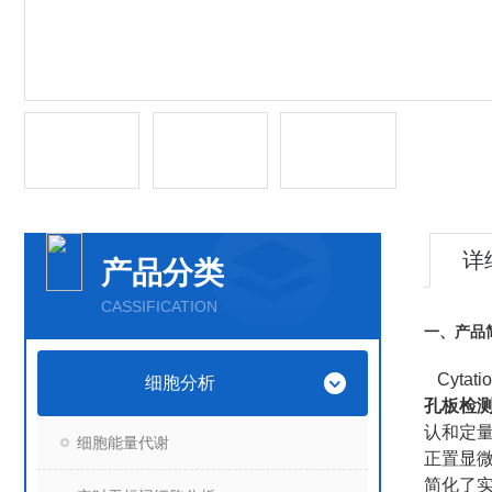
详
产品分类
CASSIFICATION
一、产品
Cytat
细胞分析
孔板检
认和定量
细胞能量代谢
正置显微
简化了