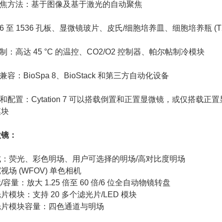
对焦方法：基于图像及基于激光的自动聚焦
：6 至 1536 孔板、显微镜玻片、皮氏/细胞培养皿、细胞培养瓶 (T
控制：高达 45 °C 的温控、CO2/O2 控制器、帕尔帖制冷模块
兼容：BioSpa 8、BioStack 和第三方自动化设备
化和配置：Cytation 7 可以搭载倒置和正置显微镜，或仅
模块
微镜：
式：荧光、彩色明场、用户可选择的明场/高对比度明场
视场 (WFOV) 单色相机
容量：放大 1.25 倍至 60 倍/6 位全自动物镜转盘
片模块：支持 20 多个滤光片/LED 模块
光片模块容量：四色通道与明场