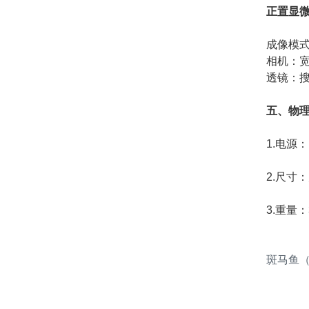
正置显
成像模
相机：宽
透镜：搜
五、物
1.电源：
2.尺寸：宽 
3.重量：3
斑马鱼