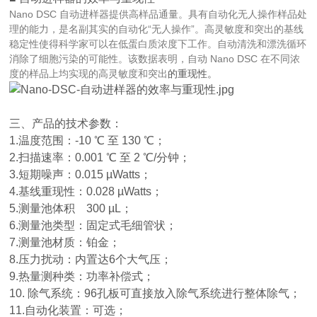
Nano DSC 自动进样器提供高样品通量。具有自动化无人操作样品处
理的能力，是名副其实的自动化
“
无人操作
”
。高灵敏度和突出
的基线
稳定性使得科学家可以在低蛋白质浓度下工作。自动清洗和漂洗循环
消除了细胞污染的可能性。该数据表明，自动 Nano DSC 在不同浓
度的样品上均实现的高灵敏度和突出
的重现性。
三、产品的技术参数：
1.温度范围：
-10 ℃
至
130 ℃
；
2.扫描速率：
0.001 ℃
至
2 ℃/
分钟；
3.短期噪声：
0.015 µWatts
；
4.基线重现性：
0.028 µWatts
；
5.测量池体积
300 µL
；
6.测量池类型：固定式毛细管状；
7.测量池材质：铂金；
8.压力扰动：内置达
6
个大气压；
9.热量测种类：功率补偿式；
10.
除气系统：
96
孔板可直接放入除气系统进行整体除气；
11.自动化装置：可选；