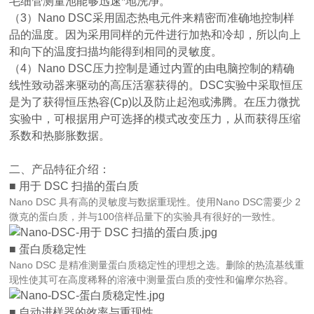
毛细管测量池能够迅速*地洗净。
（3）Nano DSC采用固态热电元件来精密而准确地控制样
品的温度。因为采用同样的元件进行加热和冷却，所以向上
和向下的温度扫描均能得到相同的灵敏度。
（4）Nano DSC压力控制是通过内置的由电脑控制的精确
线性致动器来驱动的高压活塞获得的。
DSC
实验中采取恒压
是为了获得恒压热容
(Cp)
以及防止起泡或沸腾。在压力微扰
实验中，可根据用户可选择的模式改变压力，从而获得压缩
系数和热膨胀数据。
二、产品特征介绍：
■
用于
DSC
扫描的蛋白质
Nano DSC 具有高
的灵敏度与数据重现性。使用Nano DSC需要少 2
微克的蛋白质，并与100倍样品量下的实验具有很好的一致性。
■ 蛋白质稳定性
Nano DSC 是精准测量蛋白质稳定性的理想之选。删除的热流基线重
现性使其可在高度稀释的溶液中测量蛋白质的变性和偏摩尔热容。
■ 自动进样器的效率与重现性