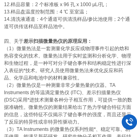
12.样品容量：
2
个标准板
x 96
孔
x 1000 µL/
孔；
13.样品盘温度控制范围：
4 ℃
至室温；
14.清洗液通道：
4
个通道可供清洗样品
/
参比池使用；
2
个通
道可供传送样品至样品池中。
四、关于
差示扫描微量热仪
的原理应用：
（1）微量热法是一套测量化学反应或物理事件引起的焓和
热容变化的技术。微量热法用于实时监测和分析化学、物理
和生物过程，是一种可对分子键合事件和结构稳定性进行深
入表征的*技术。研究人员使用微量热法来优化反应和药
品、化学品和电池中的材料兼容性。
（2）微量热仪是一种测量非常少量热量的仪器。TA
Instruments 的等温滴定量热仪 (ITC)、差示扫描量热仪
(DSC)采用*进技术测量各种分子相互作用，可提供一致
的数
据准确性。微量热仪的测量结果给出了热力学键合特征方面
的信息，这些特征不仅揭示了键合事件的强度，而且还显示
了反应的特异性或非特异性驱动力。
（3）TA Instruments 的微量热仪系列性能*、稳定可靠、易
于使用，能满足新药研发、研究生物分子相互作用、表征结