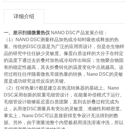
详细介绍
一、
差示扫描微量热仪
NANO DSC产品发展介绍：
（1）NANO DSC测量样品加热或冷却时吸收或释放的热
量。传统的
DSC
仪器是为广泛的应用而设计，但是在生物样
品的研究中往往缺少灵敏度。像蛋白质这样的大分子在特定
的温度下通过去折叠对加热或冷却作出响应；生物聚合物固
有的稳定性越高，其去折叠转化的温度变化中点就越高。这
些过程往往伴随着微焦耳级热量的转换，
Nano DSC
的灵敏
度是成功研究这些反应的关键。
（2）任何热量计都是建立在热流转换器的基础上。
Nano
DSC
采用创新的双重毛细管设计，在能量补偿模式下运行。
毛细管设计能够延迟蛋白质团聚，直到去折叠过程完成为
止，从而使
DSC
测量具有突出的灵敏度、准确性和精密度。
事实上，
Nano DSC
可以直接获得竞争设计无法得到的数
据。另外，由于测量池整个内壁极易用清洗溶液冲洗，所以