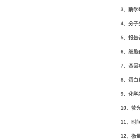
3、酶学
4、分子
5、报告
6、细胞
7、基因
8、蛋白
9、化学
10、荧
11、时
12、微