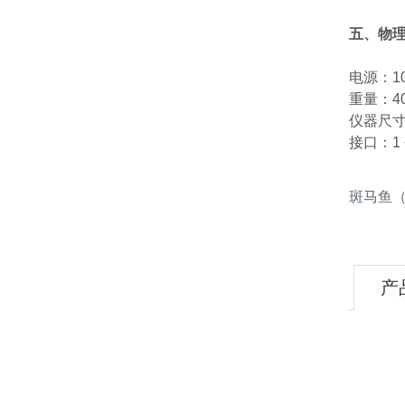
五、物
电源：100
重量：40 
仪器尺寸：深
接口：1 
斑马鱼
产