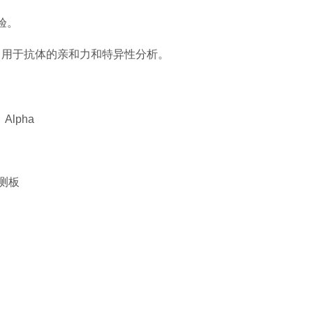
验。
，用于抗体的亲和力和特异性分析。
lpha
检测板
品