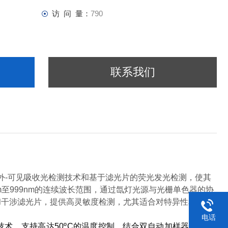
访 问 量：
790
联系我们
外-可见吸收光检测技术和基于滤光片的荧光发光检测，使其
nm至999nm的连续波长范围，通过氙灯光源与光栅单色器的协
和干涉滤光片，提供高灵敏度检测，尤其适合对特异性和低背
电话
Zone温控技术，支持高达50ºC的温度控制，结合双自动加样器和多样