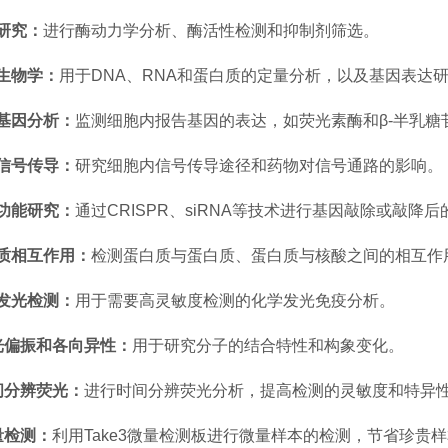
研究：
进行酶动力学分析、酶活性检测和抑制剂筛选。
生物学：
用于DNA、RNA和蛋白质的定量分析，以及基因表达
基因分析：
监测细胞内报告基因的表达，如荧光素酶和β-半乳糖
信号传导：
研究细胞内信号传导途径和药物对信号通路的影响。
功能研究
：
通过CRISPR、siRNA等技术进行基因敲除或敲降
质相互作用：
检测蛋白质与蛋白质、蛋白质与核酸之间的相互作
发光检测：
用于需要高灵敏度检测的化学发光免疫分析。
光偏振和各向异性：
用于研究分子的结合特性和构象变化。
间分辨荧光：
进行时间分辨荧光分析，提高检测的灵敏度和特异
量检测：
利用Take3微量检测板进行微量样本的检测，节省珍贵