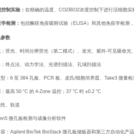
境控制实验：
在精确的温度、CO2和O2浓度控制下进行活细胞实
疫学检测：
包括酶联免疫吸附试验（ELISA）和其他免疫学检测
规参数
：荧光、时间分辨荧光（第二模式）、发光、紫外-可见吸收光、A
法：终点法、动力学法、光谱扫描法、孔域扫描法
型：6 至 384 孔板、PCR 板、皮氏/细胞培养皿、Take3 微量
高 50 °C 的 4-Zone 温控；37 °C 时 ±0.2 °C
线性、轨道
en5 微孔板检测与成像分析软件
：Agilent BioTek BioStack 微孔板储板器和第三方自动化产