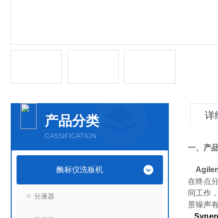
详
产品分类
CASSIFICATION
一、产
酶标仪洗板机
Agile
在终点
同工作
分液器
景噪声
Syner