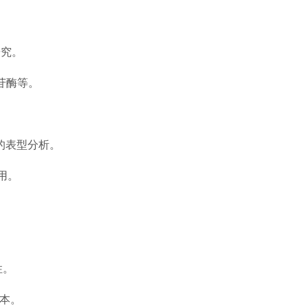
研究。
苷酶等。
后的表型分析。
用。
性。
样本。