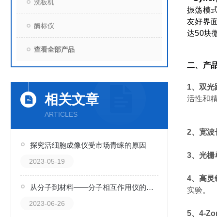
洗板机
振荡模式
友好界面
酶标仪
达50
查看全部产品
二、产
1、双光
相关文章
活性和
ARTICLES
2、宽波
探究活细胞成像仪受市场青睐的原因
3、光栅
2023-05-19
4、高灵
从分子到材料——分子相互作用仪的应用与前景
实验。
2023-06-26
5、4-Z