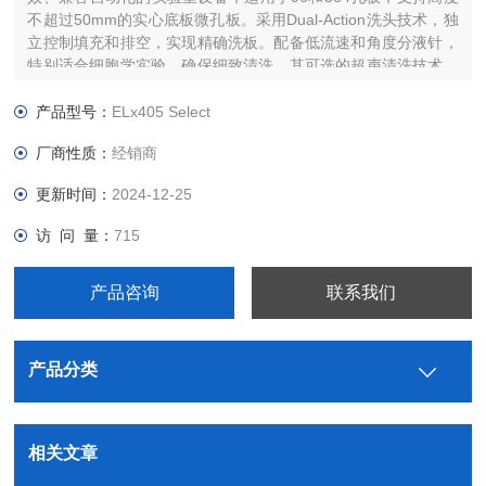
不超过50mm的实心底板微孔板。采用Dual-Action洗头技术，独
立控制填充和排空，实现精确洗板。配备低流速和角度分液针，
特别适合细胞学实验，确保细致清洗。其可选的超声清洗技术，
通过洗液灌注和超声处理，有效去除蛋白沉积或盐结晶，预防堵
针，确保洗板精准无误。
产品型号：
ELx405 Select
厂商性质：
经销商
更新时间：
2024-12-25
访 问 量：
715
产品咨询
联系我们
产品分类
相关文章